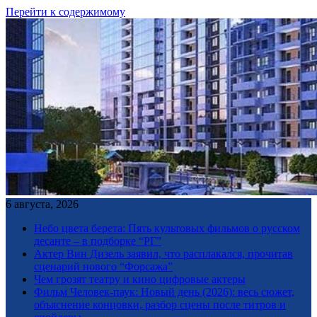
Перейти к содержимому
6 августа, 2026
Небо цвета берета: Пять культовых фильмов о русском
десанте – в подборке “РГ”
Актер Вин Дизель заявил, что расплакался, прочитав
сценарий нового “Форсажа”
Чем грозят театру и кино цифровые актеры
Фильм Человек-паук: Новый день (2026): весь сюжет,
объяснение концовки, разбор сцены после титров и