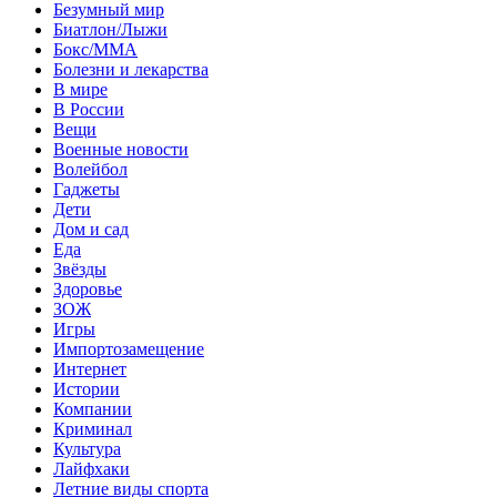
Безумный мир
Биатлон/Лыжи
Бокс/MMA
Болезни и лекарства
В мире
В России
Вещи
Военные новости
Волейбол
Гаджеты
Дети
Дом и сад
Еда
Звёзды
Здоровье
ЗОЖ
Игры
Импортозамещение
Интернет
Истории
Компании
Криминал
Культура
Лайфхаки
Летние виды спорта