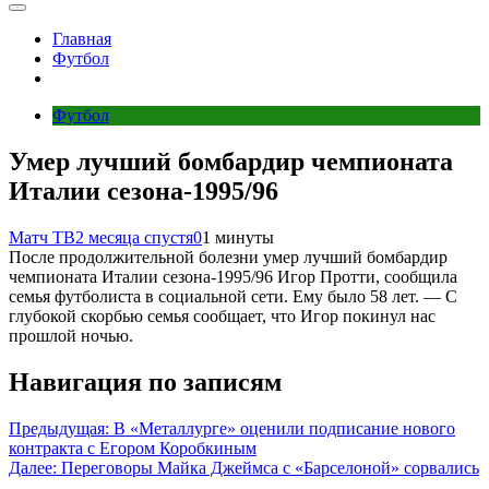
Главная
Футбол
Футбол
Умер лучший бомбардир чемпионата
Италии сезона‑1995/96
Матч ТВ
2 месяца спустя
0
1 минуты
После продолжительной болезни умер лучший бомбардир
чемпионата Италии сезона‑1995/96 Игор Протти, сообщила
семья футболиста в социальной сети. Ему было 58 лет. — С
глубокой скорбью семья сообщает, что Игор покинул нас
прошлой ночью.
Навигация по записям
Предыдущая:
В «Металлурге» оценили подписание нового
контракта с Егором Коробкиным
Далее:
Переговоры Майка Джеймса с «Барселоной» сорвались