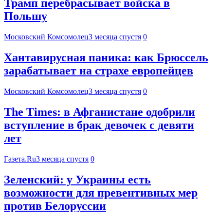
Трамп перебрасывает войска в
Польшу
Московский Комсомолец
3 месяца спустя
0
Хантавирусная паника: как Брюссель
зарабатывает на страхе европейцев
Московский Комсомолец
3 месяца спустя
0
The Times: в Афганистане одобрили
вступление в брак девочек с девяти
лет
Газета.Ru
3 месяца спустя
0
Зеленский: у Украины есть
возможности для превентивных мер
против Белоруссии