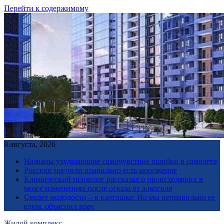
Перейти к содержимому
8 августа, 2026
Названы ухудшающие самочувствие ошибки в самолете
Россиян научили правильно есть мороженое
Клинический психолог рассказал о происходящих в
мозге изменениях после отказа от алкоголя
Секрет молодости – в картошке: Но мы неправильно ее
едим, объяснил врач
Жилой комплекс