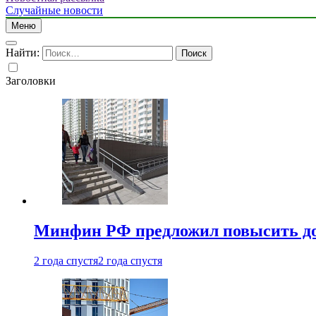
Случайные новости
Меню
Найти:
Заголовки
Минфин РФ предложил повысить до 1
2 года спустя
2 года спустя