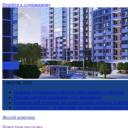
Перейти к содержимому
7 августа, 2026
Названы ухудшающие самочувствие ошибки в самолете
Россиян научили правильно есть мороженое
Клинический психолог рассказал о происходящих в мозге 
Секрет молодости – в картошке: Но мы неправильно ее е
Жилой комплекс
Новостная рассылка