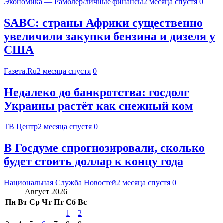
Экономика — Рамблер/личные финансы
2 месяца спустя
0
SABC: страны Африки существенно
увеличили закупки бензина и дизеля у
США
Газета.Ru
2 месяца спустя
0
Недалеко до банкротства: госдолг
Украины растёт как снежный ком
ТВ Центр
2 месяца спустя
0
В Госдуме спрогнозировали, сколько
будет стоить доллар к концу года
Национальная Служба Новостей
2 месяца спустя
0
Август 2026
Пн
Вт
Ср
Чт
Пт
Сб
Вс
1
2