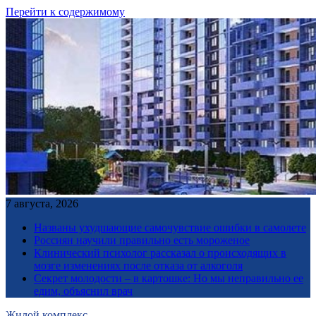
Перейти к содержимому
7 августа, 2026
Названы ухудшающие самочувствие ошибки в самолете
Россиян научили правильно есть мороженое
Клинический психолог рассказал о происходящих в
мозге изменениях после отказа от алкоголя
Секрет молодости – в картошке: Но мы неправильно ее
едим, объяснил врач
Жилой комплекс