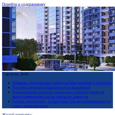
Перейти к содержимому
7 августа, 2026
Названы ухудшающие самочувствие ошибки в самолете
Россиян научили правильно есть мороженое
Клинический психолог рассказал о происходящих в
мозге изменениях после отказа от алкоголя
Секрет молодости – в картошке: Но мы неправильно ее
едим, объяснил врач
Жилой комплекс