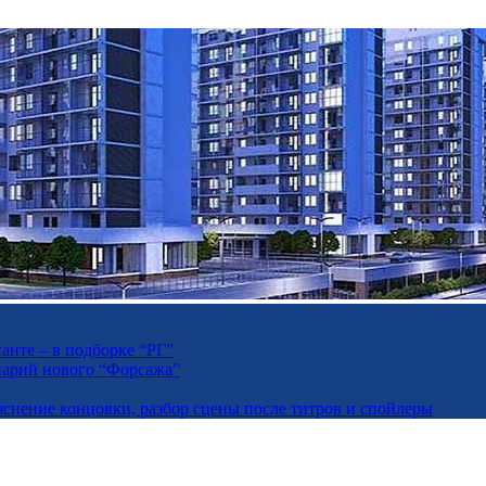
анте – в подборке “РГ”
енарий нового “Форсажа”
яснение концовки, разбор сцены после титров и спойлеры