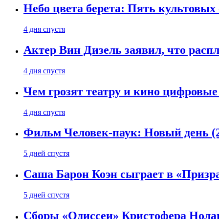
Небо цвета берета: Пять культовых 
4 дня спустя
Актер Вин Дизель заявил, что расп
4 дня спустя
Чем грозят театру и кино цифровые
4 дня спустя
Фильм Человек-паук: Новый день (2
5 дней спустя
Саша Барон Коэн сыграет в «Призр
5 дней спустя
Сборы «Одиссеи» Кристофера Нолан