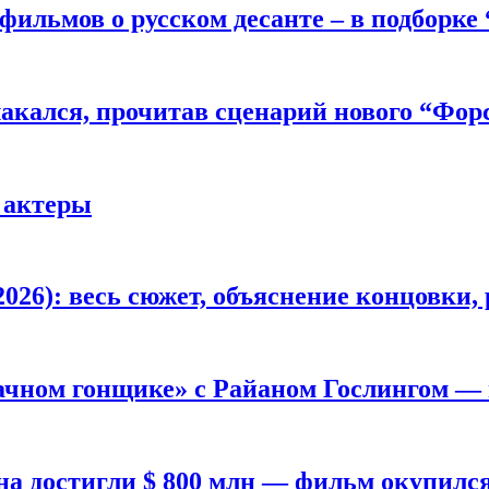
фильмов о русском десанте – в подборке
лакался, прочитав сценарий нового “Фор
 актеры
026): весь сюжет, объяснение концовки, 
ачном гонщике» с Райаном Гослингом —
а достигли $ 800 млн — фильм окупилс