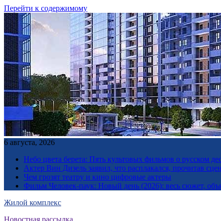
Перейти к содержимому
6 августа, 2026
Небо цвета берета: Пять культовых фильмов о русском дес
Актер Вин Дизель заявил, что расплакался, прочитав сц
Чем грозят театру и кино цифровые актеры
Фильм Человек-паук: Новый день (2026): весь сюжет, объ
Жилой комплекс
Новостная рассылка