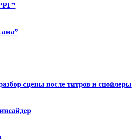
 “РГ”
сажа”
разбор сцены после титров и спойлеры
 инсайдер
я