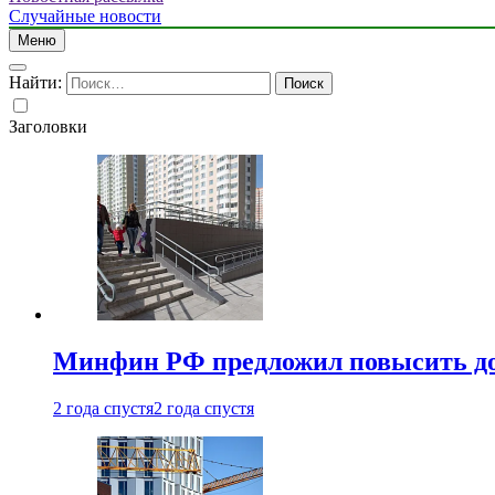
Случайные новости
Меню
Найти:
Заголовки
Минфин РФ предложил повысить до 1
2 года спустя
2 года спустя