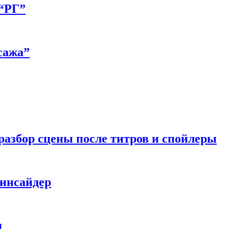
 “РГ”
сажа”
разбор сцены после титров и спойлеры
 инсайдер
я