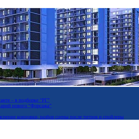
анте – в подборке “РГ”
енарий нового “Форсажа”
яснение концовки, разбор сцены после титров и спойлеры