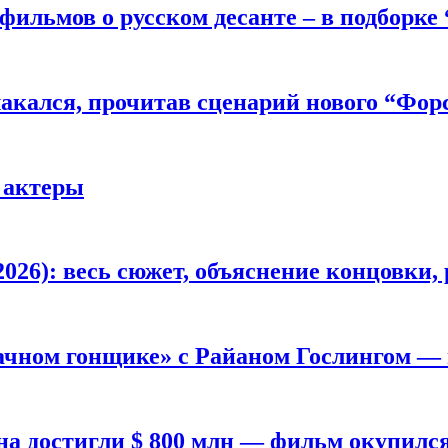
фильмов о русском десанте – в подборке
лакался, прочитав сценарий нового “Фор
 актеры
026): весь сюжет, объяснение концовки, 
ачном гонщике» с Райаном Гослингом —
а достигли $ 800 млн — фильм окупилс