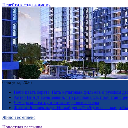
Перейти к содержимому
6 августа, 2026
Небо цвета берета: Пять культовых фильмов о русском дес
Актер Вин Дизель заявил, что расплакался, прочитав сц
Чем грозят театру и кино цифровые актеры
Фильм Человек-паук: Новый день (2026): весь сюжет, объ
Жилой комплекс
Новостная рассылка