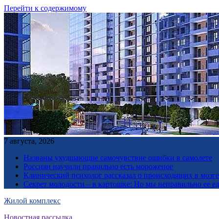
Перейти к содержимому
7 августа, 2026
Названы ухудшающие самочувствие ошибки в самолете
Россиян научили правильно есть мороженое
Клинический психолог рассказал о происходящих в мозге 
Секрет молодости – в картошке: Но мы неправильно ее е
Жилой комплекс
Новостная рассылка