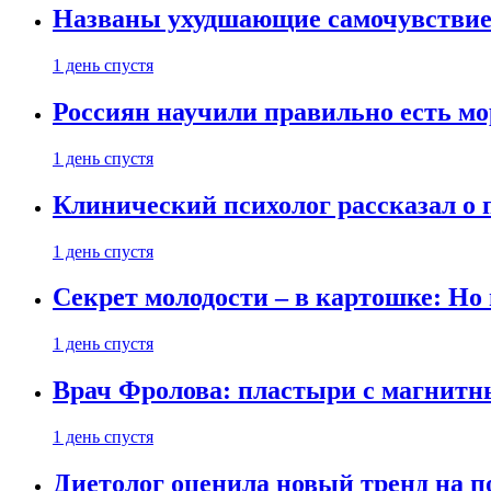
Названы ухудшающие самочувствие
1 день спустя
Россиян научили правильно есть м
1 день спустя
Клинический психолог рассказал о 
1 день спустя
Секрет молодости – в картошке: Но
1 день спустя
Врач Фролова: пластыри с магнитн
1 день спустя
Диетолог оценила новый тренд на п