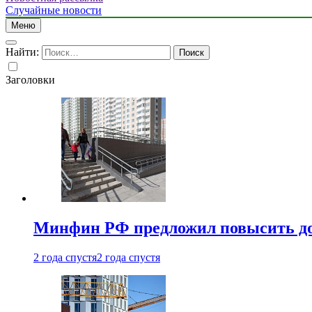
Случайные новости
Меню
Найти:
Заголовки
Минфин РФ предложил повысить до 1
2 года спустя
2 года спустя