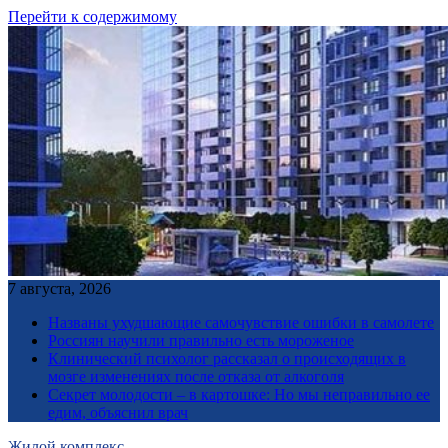
Перейти к содержимому
7 августа, 2026
Названы ухудшающие самочувствие ошибки в самолете
Россиян научили правильно есть мороженое
Клинический психолог рассказал о происходящих в
мозге изменениях после отказа от алкоголя
Секрет молодости – в картошке: Но мы неправильно ее
едим, объяснил врач
Жилой комплекс