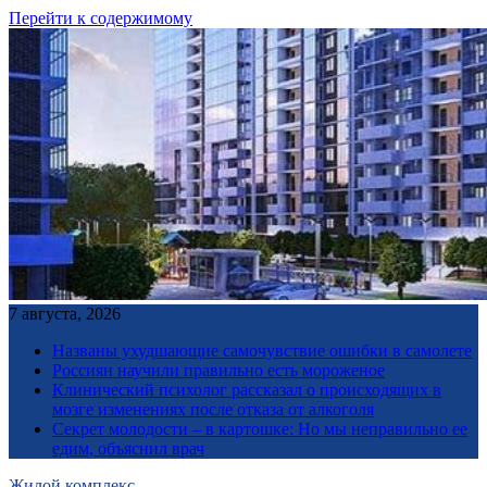
Перейти к содержимому
7 августа, 2026
Названы ухудшающие самочувствие ошибки в самолете
Россиян научили правильно есть мороженое
Клинический психолог рассказал о происходящих в
мозге изменениях после отказа от алкоголя
Секрет молодости – в картошке: Но мы неправильно ее
едим, объяснил врач
Жилой комплекс