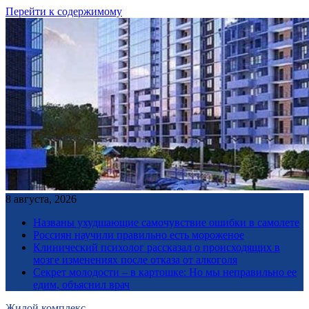
Перейти к содержимому
8 августа, 2026
Названы ухудшающие самочувствие ошибки в самолете
Россиян научили правильно есть мороженое
Клинический психолог рассказал о происходящих в
мозге изменениях после отказа от алкоголя
Секрет молодости – в картошке: Но мы неправильно ее
едим, объяснил врач
Жилой комплекс