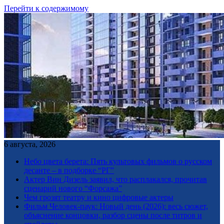
Перейти к содержимому
6 августа, 2026
Небо цвета берета: Пять культовых фильмов о русском
десанте – в подборке “РГ”
Актер Вин Дизель заявил, что расплакался, прочитав
сценарий нового “Форсажа”
Чем грозят театру и кино цифровые актеры
Фильм Человек-паук: Новый день (2026): весь сюжет,
объяснение концовки, разбор сцены после титров и