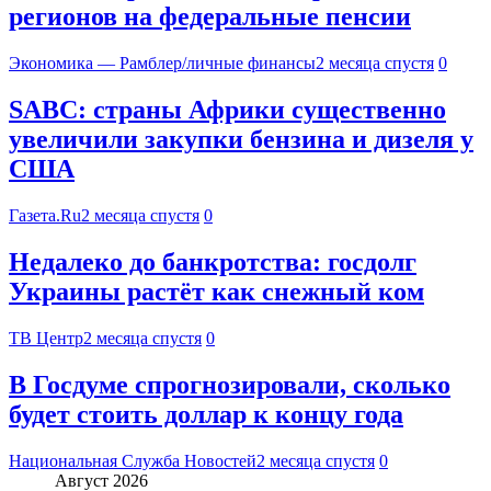
регионов на федеральные пенсии
Экономика — Рамблер/личные финансы
2 месяца спустя
0
SABC: страны Африки существенно
увеличили закупки бензина и дизеля у
США
Газета.Ru
2 месяца спустя
0
Недалеко до банкротства: госдолг
Украины растёт как снежный ком
ТВ Центр
2 месяца спустя
0
В Госдуме спрогнозировали, сколько
будет стоить доллар к концу года
Национальная Служба Новостей
2 месяца спустя
0
Август 2026