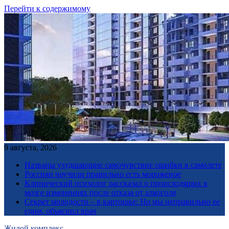
Перейти к содержимому
9 августа, 2026
Названы ухудшающие самочувствие ошибки в самолете
Россиян научили правильно есть мороженое
Клинический психолог рассказал о происходящих в
мозге изменениях после отказа от алкоголя
Секрет молодости – в картошке: Но мы неправильно ее
едим, объяснил врач
Жилой комплекс