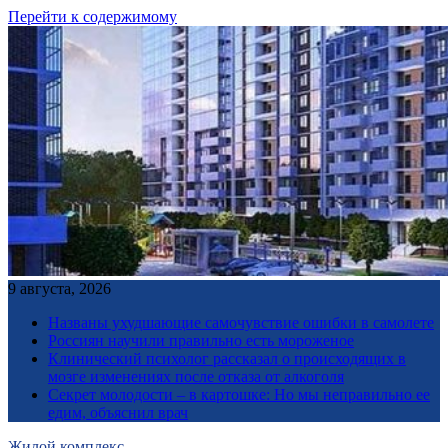
Перейти к содержимому
9 августа, 2026
Названы ухудшающие самочувствие ошибки в самолете
Россиян научили правильно есть мороженое
Клинический психолог рассказал о происходящих в
мозге изменениях после отказа от алкоголя
Секрет молодости – в картошке: Но мы неправильно ее
едим, объяснил врач
Жилой комплекс