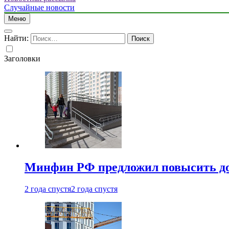
Случайные новости
Меню
Найти:
Заголовки
Минфин РФ предложил повысить до 1
2 года спустя
2 года спустя