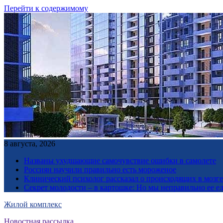
Перейти к содержимому
8 августа, 2026
Названы ухудшающие самочувствие ошибки в самолете
Россиян научили правильно есть мороженое
Клинический психолог рассказал о происходящих в мозге 
Секрет молодости – в картошке: Но мы неправильно ее е
Жилой комплекс
Новостная рассылка