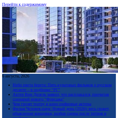
Перейти к содержимому
6 августа, 2026
Небо цвета берета: Пять культовых фильмов о русском
десанте – в подборке “РГ”
Актер Вин Дизель заявил, что расплакался, прочитав
сценарий нового “Форсажа”
Чем грозят театру и кино цифровые актеры
Фильм Человек-паук: Новый день (2026): весь сюжет,
объяснение концовки, разбор сцены после титров и