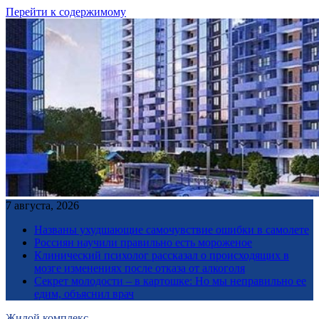
Перейти к содержимому
7 августа, 2026
Названы ухудшающие самочувствие ошибки в самолете
Россиян научили правильно есть мороженое
Клинический психолог рассказал о происходящих в
мозге изменениях после отказа от алкоголя
Секрет молодости – в картошке: Но мы неправильно ее
едим, объяснил врач
Жилой комплекс