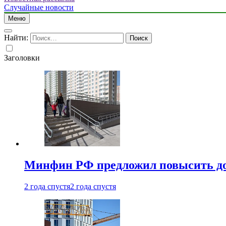
Случайные новости
Меню
Найти:
Заголовки
Минфин РФ предложил повысить до 1
2 года спустя
2 года спустя