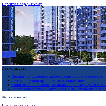
Перейти к содержимому
7 августа, 2026
Названы ухудшающие самочувствие ошибки в самолете
Россиян научили правильно есть мороженое
Клинический психолог рассказал о происходящих в мозге 
Секрет молодости – в картошке: Но мы неправильно ее е
Жилой комплекс
Новостная рассылка