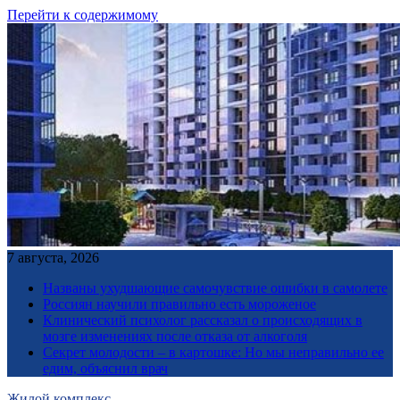
Перейти к содержимому
7 августа, 2026
Названы ухудшающие самочувствие ошибки в самолете
Россиян научили правильно есть мороженое
Клинический психолог рассказал о происходящих в
мозге изменениях после отказа от алкоголя
Секрет молодости – в картошке: Но мы неправильно ее
едим, объяснил врач
Жилой комплекс