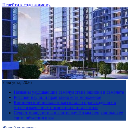
Перейти к содержимому
7 августа, 2026
Названы ухудшающие самочувствие ошибки в самолете
Россиян научили правильно есть мороженое
Клинический психолог рассказал о происходящих в
мозге изменениях после отказа от алкоголя
Секрет молодости – в картошке: Но мы неправильно ее
едим, объяснил врач
Жилой комплекс