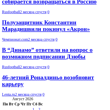
собирается возвращаться в Россию
Rusfootball
2 месяца спустя
0
Полузащитник Константин
Марадишвили покинул «Акрон»
Чемпионат.com
2 месяца спустя
0
В “Динамо” ответили на вопрос о
возможном подписании Дзюбы
Rusfootball
2 месяца спустя
0
46-летний Роналдиньо возобновит
карьеру
Lenta.ru
2 месяца спустя
0
Август 2026
Пн
Вт
Ср
Чт
Пт
Сб
Вс
1
2