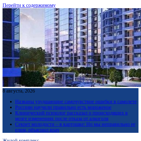
Перейти к содержимому
8 августа, 2026
Названы ухудшающие самочувствие ошибки в самолете
Россиян научили правильно есть мороженое
Клинический психолог рассказал о происходящих в
мозге изменениях после отказа от алкоголя
Секрет молодости – в картошке: Но мы неправильно ее
едим, объяснил врач
Жилой комплекс