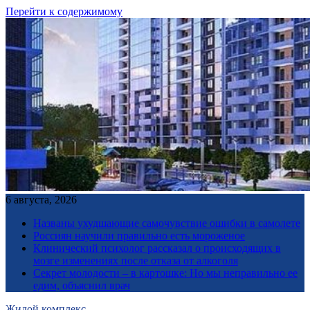
Перейти к содержимому
6 августа, 2026
Названы ухудшающие самочувствие ошибки в самолете
Россиян научили правильно есть мороженое
Клинический психолог рассказал о происходящих в
мозге изменениях после отказа от алкоголя
Секрет молодости – в картошке: Но мы неправильно ее
едим, объяснил врач
Жилой комплекс