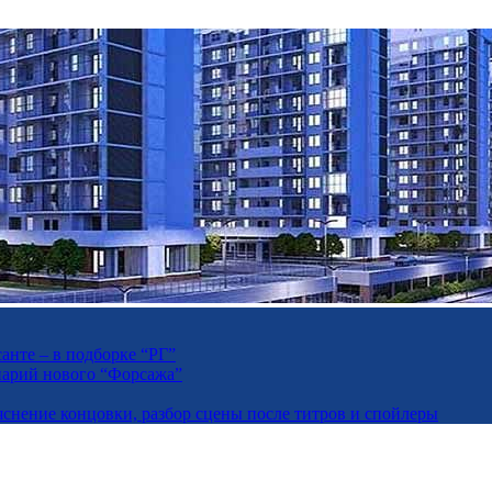
анте – в подборке “РГ”
енарий нового “Форсажа”
яснение концовки, разбор сцены после титров и спойлеры