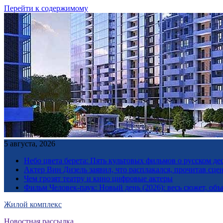
Перейти к содержимому
5 августа, 2026
Небо цвета берета: Пять культовых фильмов о русском дес
Актер Вин Дизель заявил, что расплакался, прочитав сц
Чем грозят театру и кино цифровые актеры
Фильм Человек-паук: Новый день (2026): весь сюжет, объ
Жилой комплекс
Новостная рассылка