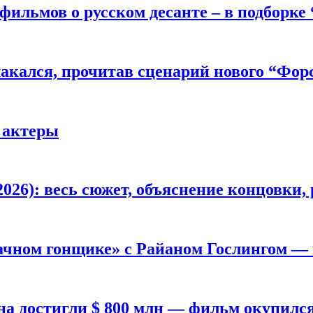
фильмов о русском десанте – в подборке
лакался, прочитав сценарий нового “Фор
 актеры
026): весь сюжет, объяснение концовки, 
ачном гонщике» с Райаном Гослингом —
а достигли $ 800 млн — фильм окупилс