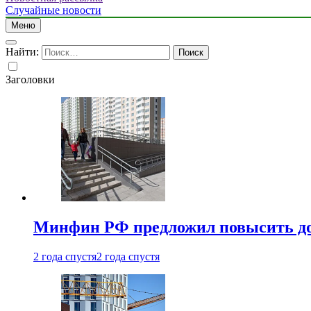
Случайные новости
Меню
Найти:
Заголовки
Минфин РФ предложил повысить до 1
2 года спустя
2 года спустя