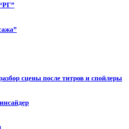
 “РГ”
сажа”
разбор сцены после титров и спойлеры
 инсайдер
я