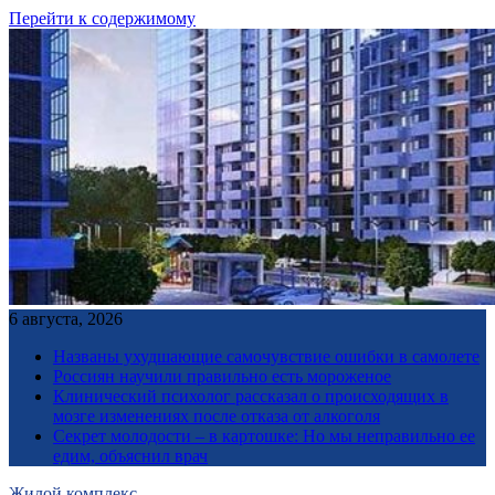
Перейти к содержимому
6 августа, 2026
Названы ухудшающие самочувствие ошибки в самолете
Россиян научили правильно есть мороженое
Клинический психолог рассказал о происходящих в
мозге изменениях после отказа от алкоголя
Секрет молодости – в картошке: Но мы неправильно ее
едим, объяснил врач
Жилой комплекс