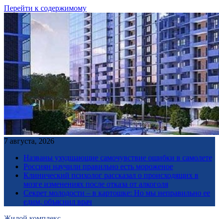
Перейти к содержимому
7 августа, 2026
Названы ухудшающие самочувствие ошибки в самолете
Россиян научили правильно есть мороженое
Клинический психолог рассказал о происходящих в
мозге изменениях после отказа от алкоголя
Секрет молодости – в картошке: Но мы неправильно ее
едим, объяснил врач
Жилой комплекс