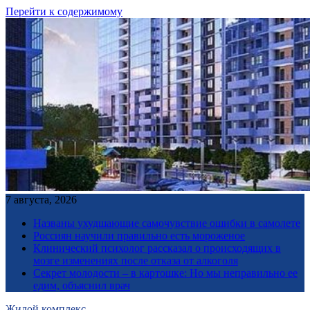
Перейти к содержимому
7 августа, 2026
Названы ухудшающие самочувствие ошибки в самолете
Россиян научили правильно есть мороженое
Клинический психолог рассказал о происходящих в
мозге изменениях после отказа от алкоголя
Секрет молодости – в картошке: Но мы неправильно ее
едим, объяснил врач
Жилой комплекс