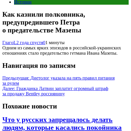
Истории
Как казнили полковника,
предупредившего Петра
о предательстве Мазепы
ГлагоL
2 года спустя
0
1 минуты
Одним из самых ярких эпизодов в российской-украинских
отношениях стало предательство гетмана Ивана Мазепы.
Навигация по записям
Предыдущая:
Диетолог указала на пять правил питания
за рулем
Далее:
Гражданка Латвии заплатит огромный штраф
за продажу Bentley россиянину
Похожие новости
Что у русских запрещалось делать
людям, которые касались покойника