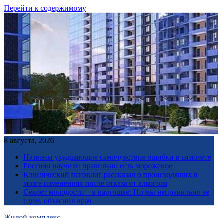
Перейти к содержимому
8 августа, 2026
Названы ухудшающие самочувствие ошибки в самолете
Россиян научили правильно есть мороженое
Клинический психолог рассказал о происходящих в
мозге изменениях после отказа от алкоголя
Секрет молодости – в картошке: Но мы неправильно ее
едим, объяснил врач
Жилой комплекс