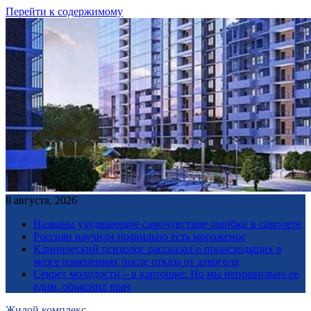
Перейти к содержимому
8 августа, 2026
Названы ухудшающие самочувствие ошибки в самолете
Россиян научили правильно есть мороженое
Клинический психолог рассказал о происходящих в
мозге изменениях после отказа от алкоголя
Секрет молодости – в картошке: Но мы неправильно ее
едим, объяснил врач
Жилой комплекс