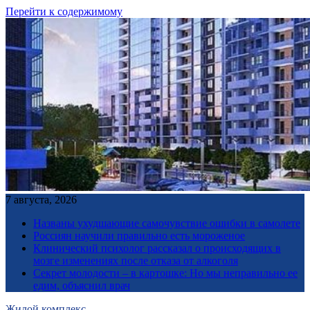
Перейти к содержимому
7 августа, 2026
Названы ухудшающие самочувствие ошибки в самолете
Россиян научили правильно есть мороженое
Клинический психолог рассказал о происходящих в
мозге изменениях после отказа от алкоголя
Секрет молодости – в картошке: Но мы неправильно ее
едим, объяснил врач
Жилой комплекс