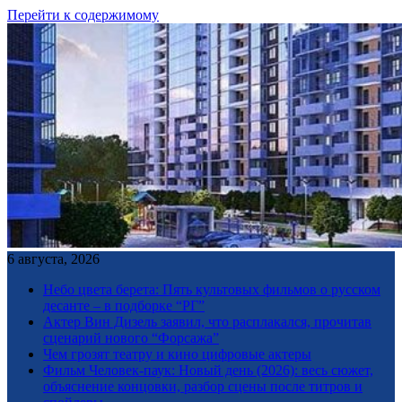
Перейти к содержимому
6 августа, 2026
Небо цвета берета: Пять культовых фильмов о русском
десанте – в подборке “РГ”
Актер Вин Дизель заявил, что расплакался, прочитав
сценарий нового “Форсажа”
Чем грозят театру и кино цифровые актеры
Фильм Человек-паук: Новый день (2026): весь сюжет,
объяснение концовки, разбор сцены после титров и