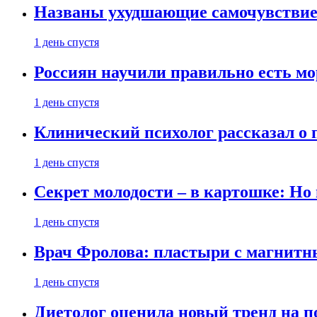
Названы ухудшающие самочувствие
1 день спустя
Россиян научили правильно есть м
1 день спустя
Клинический психолог рассказал о 
1 день спустя
Секрет молодости – в картошке: Но
1 день спустя
Врач Фролова: пластыри с магнитн
1 день спустя
Диетолог оценила новый тренд на п