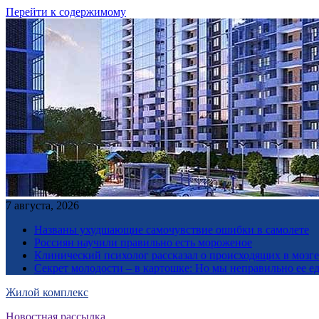
Перейти к содержимому
7 августа, 2026
Названы ухудшающие самочувствие ошибки в самолете
Россиян научили правильно есть мороженое
Клинический психолог рассказал о происходящих в мозге 
Секрет молодости – в картошке: Но мы неправильно ее е
Жилой комплекс
Новостная рассылка