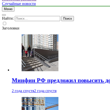
Случайные новости
Меню
Найти:
Заголовки
Минфин РФ предложил повысить до 1
2 года спустя
2 года спустя