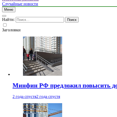
Случайные новости
Меню
Найти:
Заголовки
Минфин РФ предложил повысить до 1
2 года спустя
2 года спустя