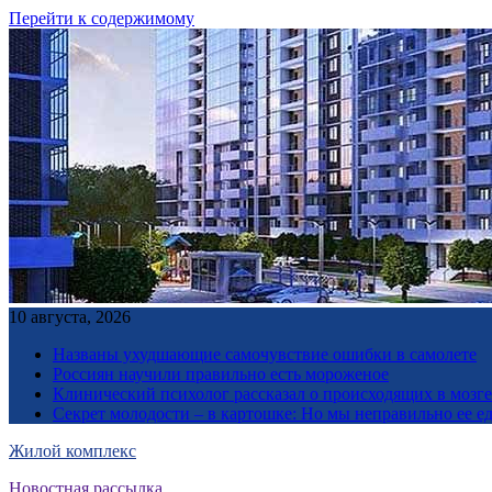
Перейти к содержимому
10 августа, 2026
Названы ухудшающие самочувствие ошибки в самолете
Россиян научили правильно есть мороженое
Клинический психолог рассказал о происходящих в мозге 
Секрет молодости – в картошке: Но мы неправильно ее е
Жилой комплекс
Новостная рассылка