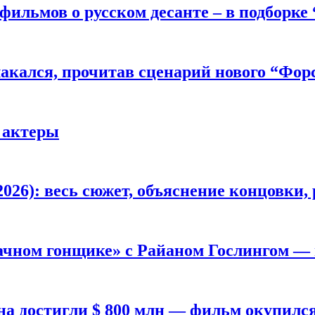
фильмов о русском десанте – в подборке
лакался, прочитав сценарий нового “Фор
 актеры
026): весь сюжет, объяснение концовки, 
ачном гонщике» с Райаном Гослингом —
а достигли $ 800 млн — фильм окупилс