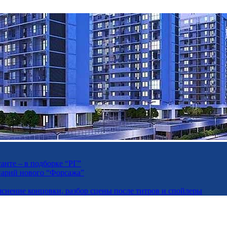
анте – в подборке “РГ”
енарий нового “Форсажа”
яснение концовки, разбор сцены после титров и спойлеры