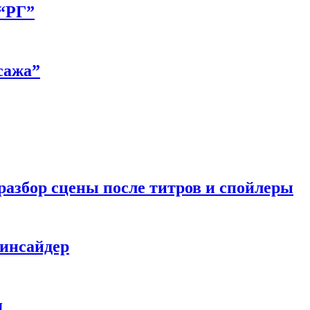
 “РГ”
сажа”
разбор сцены после титров и спойлеры
 инсайдер
я