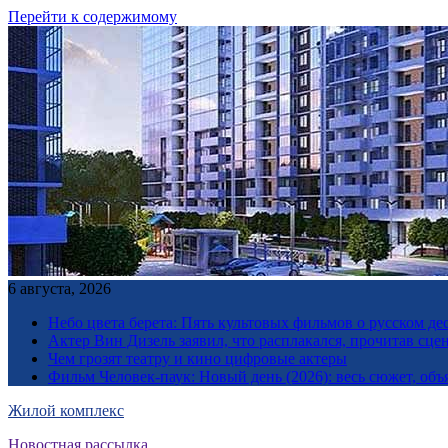
Перейти к содержимому
6 августа, 2026
Небо цвета берета: Пять культовых фильмов о русском дес
Актер Вин Дизель заявил, что расплакался, прочитав сц
Чем грозят театру и кино цифровые актеры
Фильм Человек-паук: Новый день (2026): весь сюжет, объ
Жилой комплекс
Новостная рассылка