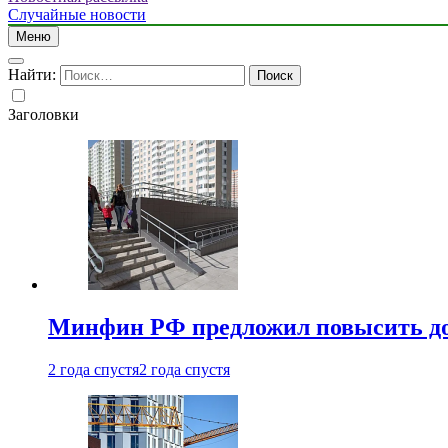
Случайные новости
Меню
Найти:
Заголовки
Минфин РФ предложил повысить до 1
2 года спустя
2 года спустя