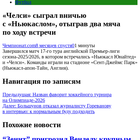
Футбол
«Челси» сыграл вничью
с «Ньюкаслом», отыграв два мяча
по ходу встречи
Чемпионат.com
8 месяцев спустя
0
1 минуты
Завершился матч 17-го тура английской Премьер-лиги
сезона-2025/2026, в котором встречались «Ньюкасл Юнайтед»
и «Челси». Команды играли на стадионе «Сент-Джеймс Парк»
(Ньюкасл-апон-Тайн, Англия).
Навигация по записям
Предыдущая:
Назван фаворит хоккейного турнира
на Олимпиаде-2026
Далее:
Большунов отказал журналисту Гореванову
в интервью: к нормальным буду подходить
Похожие новости
“Зенит” пригрозил Венделу крупным