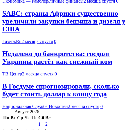
Экономика — Рамблер/личные финансы
2 месяца спустя
0
SABC: страны Африки существенно
увеличили закупки бензина и дизеля у
США
Газета.Ru
2 месяца спустя
0
Недалеко до банкротства: госдолг
Украины растёт как снежный ком
ТВ Центр
2 месяца спустя
0
В Госдуме спрогнозировали, сколько
будет стоить доллар к концу года
Национальная Служба Новостей
2 месяца спустя
0
Август 2026
Пн
Вт
Ср
Чт
Пт
Сб
Вс
1
2