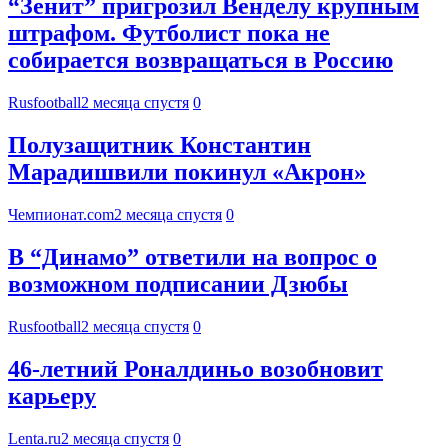
“Зенит” пригрозил Венделу крупным
штрафом. Футболист пока не
собирается возвращаться в Россию
Rusfootball
2 месяца спустя
0
Полузащитник Константин
Марадишвили покинул «Акрон»
Чемпионат.com
2 месяца спустя
0
В “Динамо” ответили на вопрос о
возможном подписании Дзюбы
Rusfootball
2 месяца спустя
0
46-летний Роналдиньо возобновит
карьеру
Lenta.ru
2 месяца спустя
0