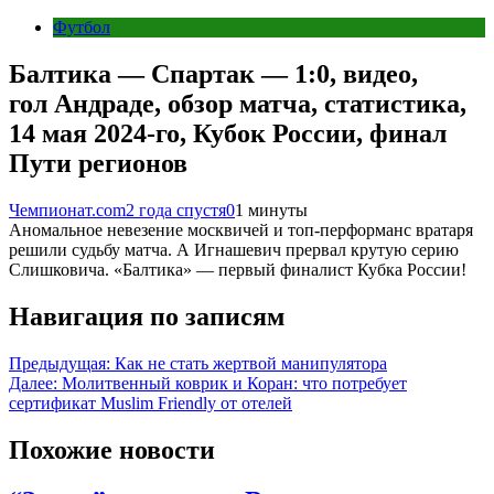
Футбол
Балтика — Спартак — 1:0, видео,
гол Андраде, обзор матча, статистика,
14 мая 2024-го, Кубок России, финал
Пути регионов
Чемпионат.com
2 года спустя
0
1 минуты
Аномальное невезение москвичей и топ-перформанс вратаря
решили судьбу матча. А Игнашевич прервал крутую серию
Слишковича. «Балтика» — первый финалист Кубка России!
Навигация по записям
Предыдущая:
Как не стать жертвой манипулятора
Далее:
Молитвенный коврик и Коран: что потребует
сертификат Muslim Friendly от отелей
Похожие новости