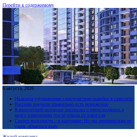
Перейти к содержимому
6 августа, 2026
Названы ухудшающие самочувствие ошибки в самолете
Россиян научили правильно есть мороженое
Клинический психолог рассказал о происходящих в
мозге изменениях после отказа от алкоголя
Секрет молодости – в картошке: Но мы неправильно ее
едим, объяснил врач
Жилой комплекс