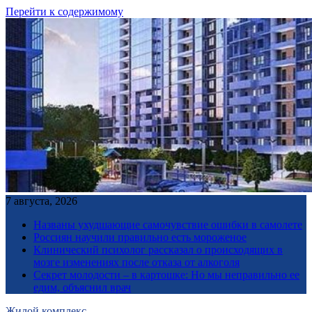
Перейти к содержимому
7 августа, 2026
Названы ухудшающие самочувствие ошибки в самолете
Россиян научили правильно есть мороженое
Клинический психолог рассказал о происходящих в
мозге изменениях после отказа от алкоголя
Секрет молодости – в картошке: Но мы неправильно ее
едим, объяснил врач
Жилой комплекс