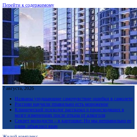
Перейти к содержимому
7 августа, 2026
Названы ухудшающие самочувствие ошибки в самолете
Россиян научили правильно есть мороженое
Клинический психолог рассказал о происходящих в
мозге изменениях после отказа от алкоголя
Секрет молодости – в картошке: Но мы неправильно ее
едим, объяснил врач
Жилой комплекс