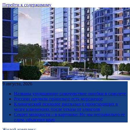
Перейти к содержимому
9 августа, 2026
Названы ухудшающие самочувствие ошибки в самолете
Россиян научили правильно есть мороженое
Клинический психолог рассказал о происходящих в
мозге изменениях после отказа от алкоголя
Секрет молодости – в картошке: Но мы неправильно ее
едим, объяснил врач
Жилой комплекс