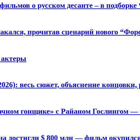
фильмов о русском десанте – в подборке
лакался, прочитав сценарий нового “Фор
 актеры
026): весь сюжет, объяснение концовки, 
ачном гонщике» с Райаном Гослингом —
а достигли $ 800 млн — фильм окупилс