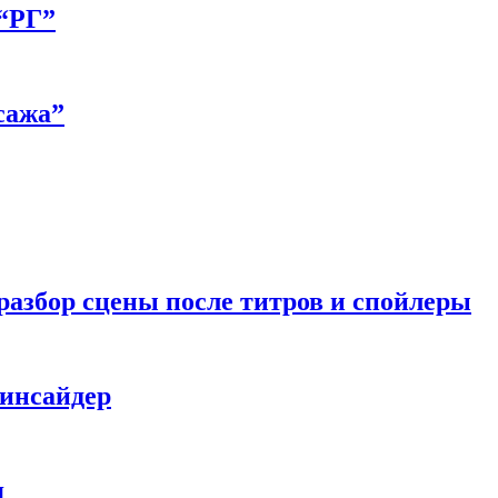
 “РГ”
сажа”
разбор сцены после титров и спойлеры
 инсайдер
я