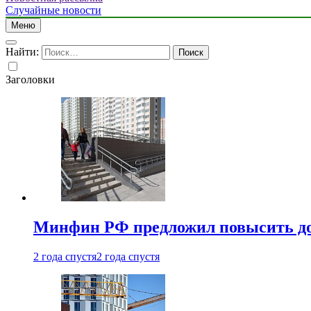
Случайные новости
Меню
Найти:
Заголовки
Минфин РФ предложил повысить до 1
2 года спустя
2 года спустя