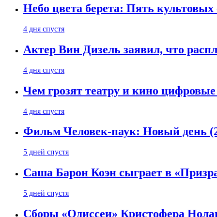
Небо цвета берета: Пять культовых 
4 дня спустя
Актер Вин Дизель заявил, что расп
4 дня спустя
Чем грозят театру и кино цифровые
4 дня спустя
Фильм Человек-паук: Новый день (2
5 дней спустя
Саша Барон Коэн сыграет в «Призр
5 дней спустя
Сборы «Одиссеи» Кристофера Нолан