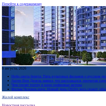
Перейти к содержимому
6 августа, 2026
Небо цвета берета: Пять культовых фильмов о русском дес
Актер Вин Дизель заявил, что расплакался, прочитав сц
Чем грозят театру и кино цифровые актеры
Фильм Человек-паук: Новый день (2026): весь сюжет, объ
Жилой комплекс
Новостная рассылка