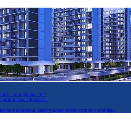
анте – в подборке “РГ”
енарий нового “Форсажа”
яснение концовки, разбор сцены после титров и спойлеры